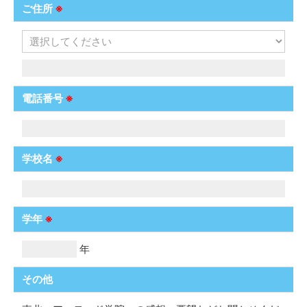
ご住所
※
電話番号
※
学校名
※
学年
※
年
その他