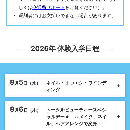
しくは
交通費サポート
をご覧ください）。
遅刻者にはお支払いできない場合があります。
2026年 体験入学日程
8
5
ネイル・まつエク・ワインデ
月
日（
水
）
ィング
8
6
トータルビューティースペシ
月
日（
木
）
ャルデー★ ～メイク、ネイ
ル、ヘアアレンジで変身～